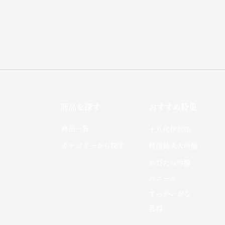
商品を探す
おすすめ特集
社
​商品一覧
十八代伊兵衛
カテゴリーから探す
特撰純米大吟醸
あだたら吟醸
​ハニール
​すっかいがな​
菰樽