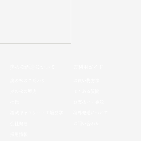
奥の松酒造について
ご利用ガイド
​奥の松のこだわり​
お買い物方法
​奥の松の歴史
よくある質問
杜氏
お支払い・発送
酒蔵ギャラリー・工場見学
海外発送について
会社概要
お問い合わせ
採用情報