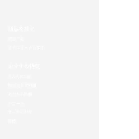
商品を探す
​商品一覧
カテゴリーから探す
おすすめ特集
十八代伊兵衛
特撰純米大吟醸
あだたら吟醸
​ハニール
​すっかいがな​
菰樽