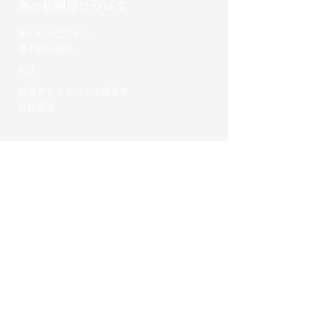
奥の松酒造について
​奥の松のこだわり​
​奥の松の歴史
杜氏
酒蔵ギャラリー・工場見学
会社概要
ご利用ガイド
お買い物方法
よくある質問
お支払い・発送
海外発送について
お問い合わせ
採用情報