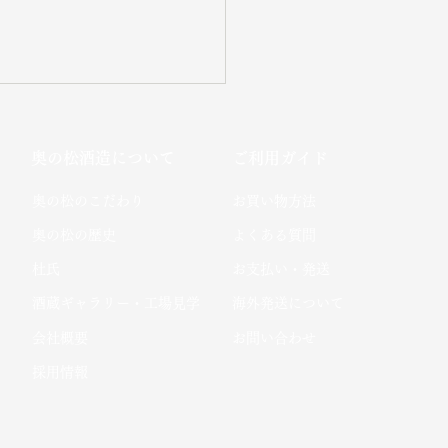
奥の松酒造について
ご利用ガイド
​奥の松のこだわり​
お買い物方法
​奥の松の歴史
よくある質問
杜氏
お支払い・発送
酒蔵ギャラリー・工場見学
海外発送について
会社概要
お問い合わせ
採用情報