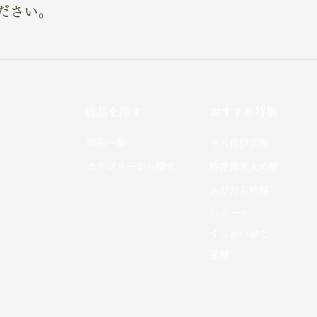
ださい。
商品を探す
おすすめ特集
社
​商品一覧
十八代伊兵衛
カテゴリーから探す
特撰純米大吟醸
あだたら吟醸
​ハニール
​すっかいがな​
菰樽