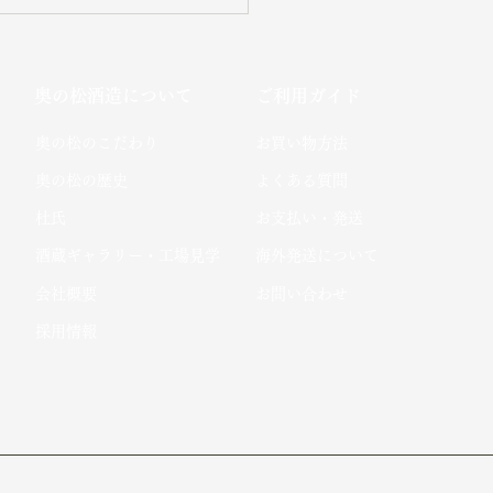
奥の松酒造について
ご利用ガイド
​奥の松のこだわり​
お買い物方法
​奥の松の歴史
よくある質問
杜氏
お支払い・発送
酒蔵ギャラリー・工場見学
海外発送について
会社概要
お問い合わせ
採用情報