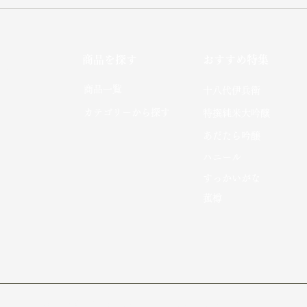
商品を探す
おすすめ特集
社
​商品一覧
十八代伊兵衛
カテゴリーから探す
特撰純米大吟醸
あだたら吟醸
​ハニール
​すっかいがな​
菰樽
特定商取引に基づく表記
プライバシーポリシー