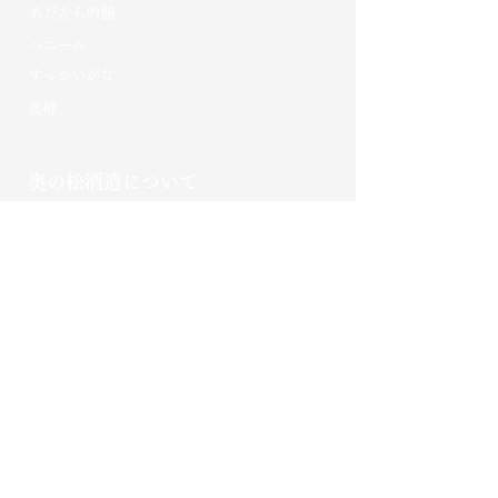
あだたら吟醸
​ハニール
​すっかいがな​
菰樽
奥の松酒造について
​奥の松のこだわり​
​奥の松の歴史
杜氏
酒蔵ギャラリー・工場見学
会社概要
ご利用ガイド
お買い物方法
よくある質問