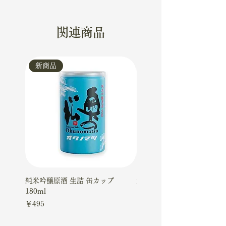
関連商品
新商品
新商品
純米吟醸原酒 生詰 缶カップ
大吟醸ケーキギフトセット
180ml
価格
￥4,510
価格
￥495