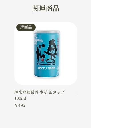
関連商品
新商品
新商品
純米吟醸原酒 生詰 缶カップ
大吟醸ケーキギフトセット
180ml
価格
￥4,510
価格
￥495