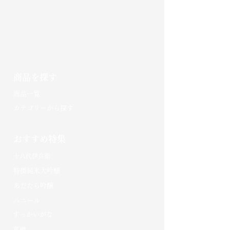
商品を探す
​商品一覧
カテゴリーから探す
おすすめ特集
十八代伊兵衛
特撰純米大吟醸
あだたら吟醸
​ハニール
​すっかいがな​
菰樽