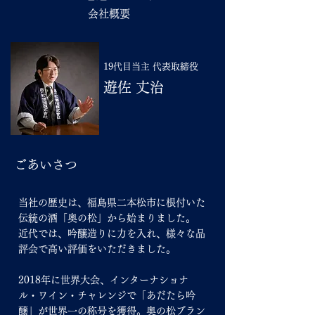
会社概要
19代目当主 代表取締役
遊佐 丈治
ごあいさつ
当社の歴史は、福島県二本松市に根付いた
伝統の酒「奥の松」から始まりました。
近代では、吟醸造りに力を入れ、様々な品
評会で高い評価をいただきました。
2018年に世界大会、インターナショナ
ル・ワイン・チャレンジで「あだたら吟
醸」が世界一の称号を獲得。奥の松ブラン