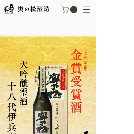
金賞受賞酒
​２０２６年
​​大吟醸雫酒
​十八代伊兵衛