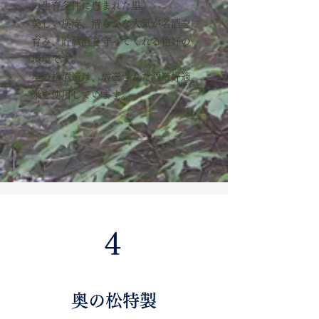
の生育条件に恵まれた里。
美しい渓流、清らかな大気が名酒を
育み、貯蔵酒を守ってくれる絶好の
環境です。
奥の松酒造は、厳選された酒造好適
米を使用しています。
4
奥の松特製