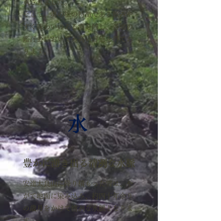
承されました。
そして、奥の松の特徴である飲みや
すく味わいのある酒を醸し、各地の
鑑評会においても高い評価を得てお
ります。
水
豊かに湧き出る清冽な水脈
安達太良山に降り積もった雪は、や
がて地面に染み込み、約四十年余り
の歳月をかけて清冽な水脈となりま
す。