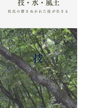
技・水・風土
杜氏の磨きぬかれた技が生きる
技
杜氏の技
「伊兵衛の吟醸蔵」と讃えられた十
六代伊兵衛。
その流れを汲む歴代の名杜氏たちが
生んだ技は、現在は殿川慶一へと伝