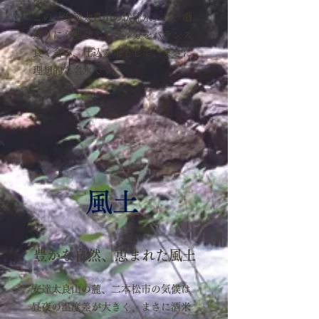
この「安達太良山の伏流水」は、酒
造りに必要なミネラル分をバランス
良く含み、仕込み水として、まさに
理想的な名水です。
​風土
豊かな自然、恵まれた風土
安達太良山の麓、二本松市の気候は
昼夜の温度差が大きく、まさに酒米