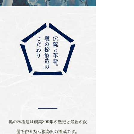
こだわり
奥の松酒造の
伝統と革新。
奥の松酒造は創業300年の歴史と最新の設
備を併せ持つ福島県の酒蔵です。