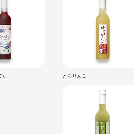
てぃ
とろりんご