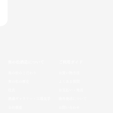
奥の松酒造について
ご利用ガイド
​奥の松のこだわり​
お買い物方法
​奥の松の歴史
よくある質問
杜氏
お支払い・発送
酒蔵ギャラリー・工場見学
海外発送について
会社概要
お問い合わせ