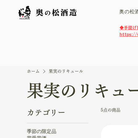
奥の松
​◆手提
https:/
ホーム
果実のリキュール
果実のリキュ
5点の商品
カテゴリー
季節の限定品