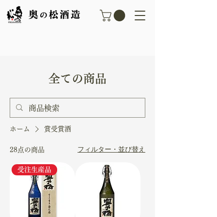
​全ての商品​
ホーム
賞受賞酒
フィルター・並び替え
28点の商品
受注生産品