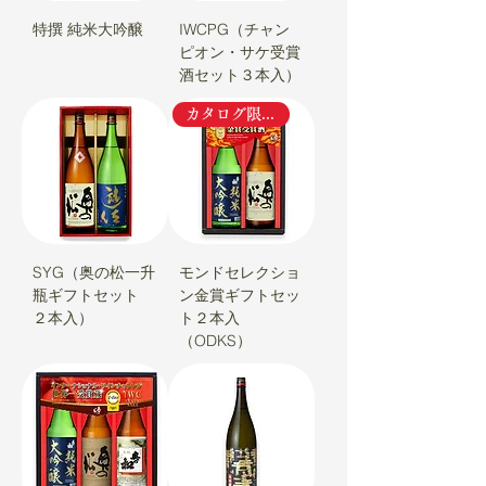
特撰 純米大吟醸
IWCPG（チャン
ピオン・サケ受賞
酒セット３本入）
カタログ限定品
SYG（奥の松一升
モンドセレクショ
瓶ギフトセット
ン金賞ギフトセッ
２本入）
ト２本入
（ODKS）