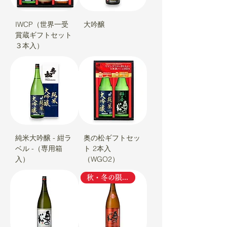
IWCP（世界一受
大吟醸
賞蔵ギフトセット
３本入）
純米大吟醸 - 紺ラ
奥の松ギフトセッ
ベル -（専用箱
ト 2本入
入）
（WGO2）
秋・冬の限定品