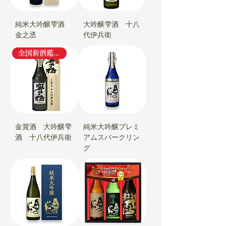
純米大吟醸雫酒
大吟醸雫酒 十八
金之丞
代伊兵衛
全国新酒鑑評会・金賞
金賞酒 大吟醸雫
純米大吟醸プレミ
酒 十八代伊兵衛
アムスパークリン
グ