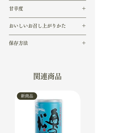
アルコール度数/15、精米歩合/40%、日
甘辛度
本酒度/+1
やや辛口
おいしいお召し上がりかた
ロック◯、冷や◎、常温◯
保存方法
常温
関連商品
新商品
新商品