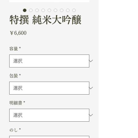
特撰 純米大吟醸
価
￥6,600
格
容量
*
包装
*
明細書
*
のし
*