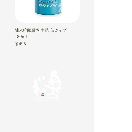
純米吟醸原酒 生詰 缶カップ
大吟醸ケーキギフトセット
180ml
価格
￥4,510
価格
￥495
奥の松酒造株式会社
20歳未満の方の飲酒は法律で禁じられています。
お酒は20歳になってから。