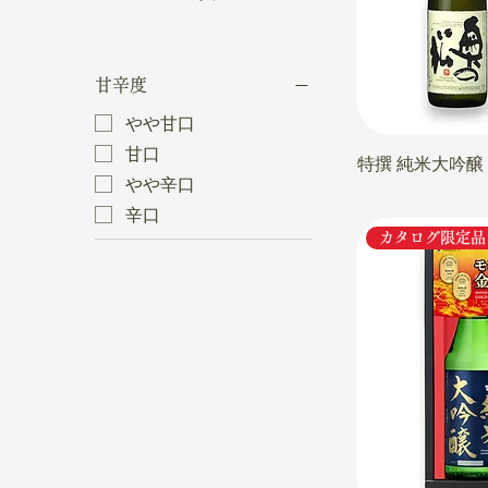
甘辛度
やや甘口
甘口
特撰 純米大吟醸
やや辛口
辛口
カタログ限定品