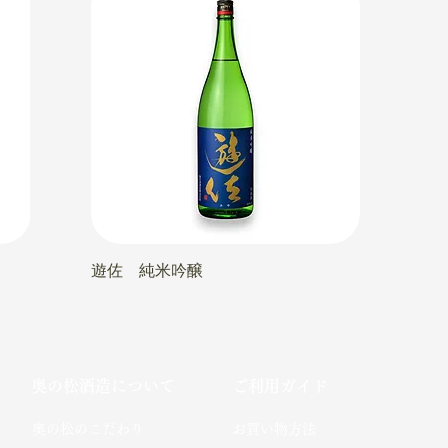
遊佐 純米吟醸
奥の松酒造について
ご利用ガイド
​奥の松のこだわり​
お買い物方法