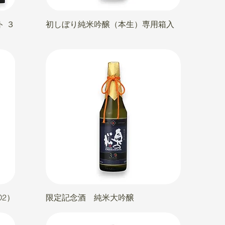
ト ３
初しぼり純米吟醸（本生）専用箱入
O2）
限定記念酒 純米大吟醸