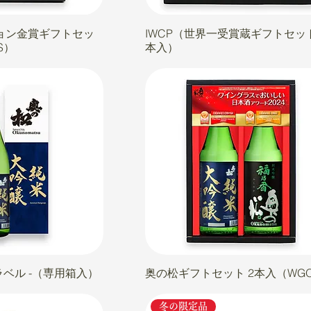
ョン金賞ギフトセッ
IWCP（世界一受賞蔵ギフトセッ
S）
本入）
ラベル -（専用箱入）
奥の松ギフトセット 2本入（WG
冬の限定品