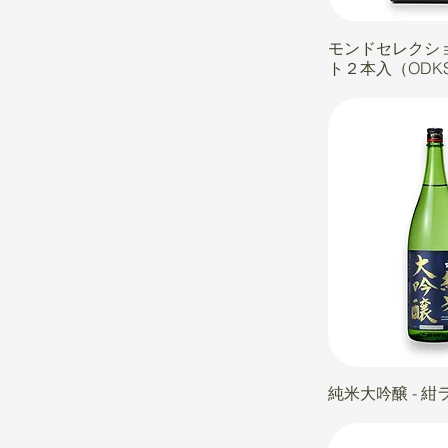
モンドセレクシ
ト２本入（ODK
純米大吟醸 - 紺