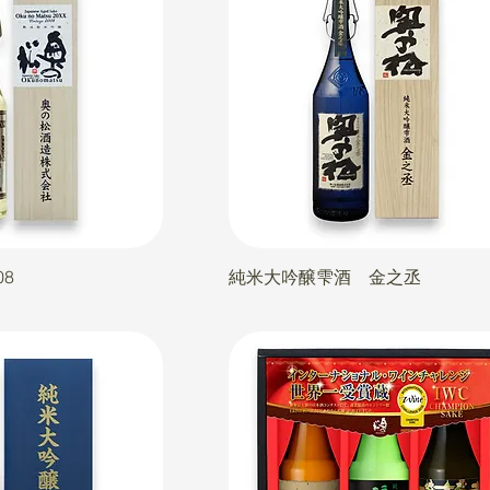
08
純米大吟醸雫酒 金之丞