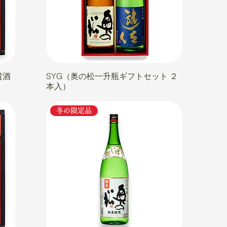
賞酒
SYG（奥の松一升瓶ギフトセット ２
本入）
冬の限定品