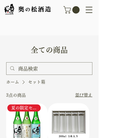
​全ての商品​
ホーム
セット箱
並び替え
3点の商品
夏の限定セット