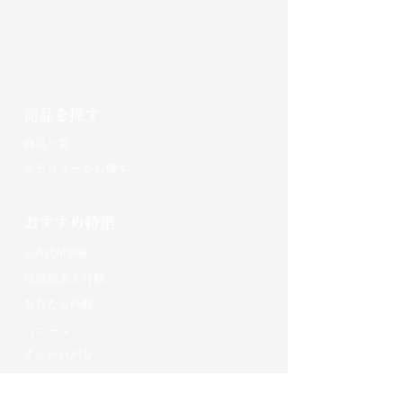
商品を探す
​商品一覧
カテゴリーから探す
おすすめ特集
十八代伊兵衛
特撰純米大吟醸
あだたら吟醸
​ハニール
​すっかいがな​
菰樽