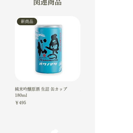
関連商品
新商品
新商品
純米吟醸原酒 生詰 缶カップ
大吟醸ケーキギフトセット
180ml
価格
￥4,510
価格
￥495