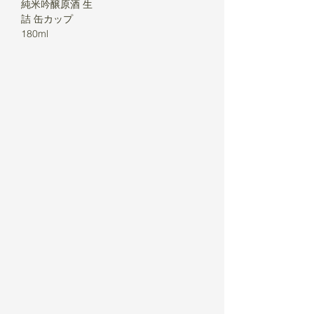
純米吟醸原酒 生
詰 缶カップ
180ml