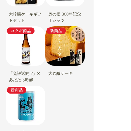
大吟醸ケーキギフ
奥の松 300年記念
トセット
Ｔシャツ
コラボ商品
新商品
「免許返納!?」✕
大吟醸ケーキ
あだたら吟醸
新商品