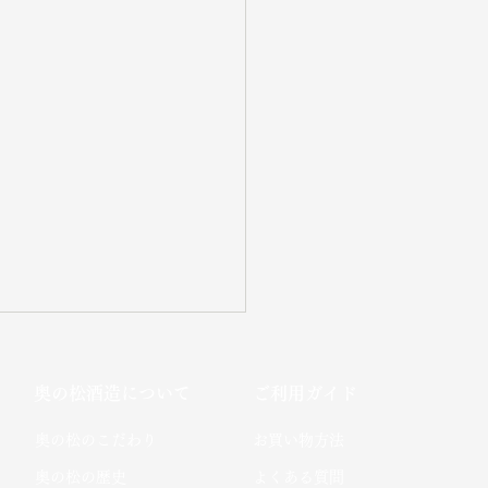
奥の松酒造について
ご利用ガイド
​奥の松のこだわり​
お買い物方法
​奥の松の歴史
よくある質問