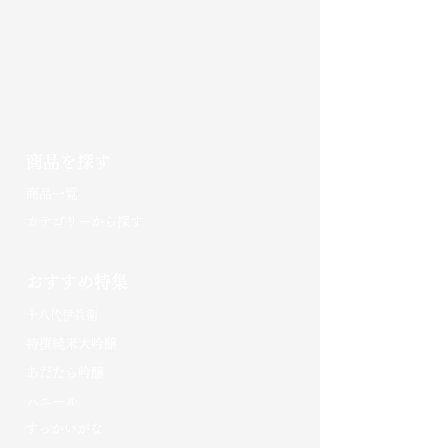
商品を探す
​商品一覧
カテゴリーから探す
おすすめ特集
十八代伊兵衛
特撰純米大吟醸
あだたら吟醸
​ハニール
​すっかいがな​