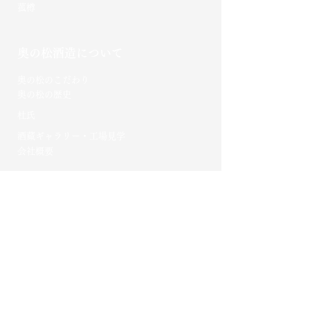
菰樽
奥の松酒造について
​奥の松のこだわり​
​奥の松の歴史
杜氏
酒蔵ギャラリー・工場見学
会社概要
ご利用ガイド
お買い物方法
よくある質問
お支払い・発送
海外発送について