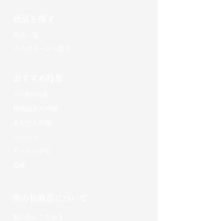
商品を探す
​商品一覧
カテゴリーから探す
おすすめ特集
十八代伊兵衛
特撰純米大吟醸
あだたら吟醸
​ハニール
​すっかいがな​
菰樽
奥の松酒造について
​奥の松のこだわり​