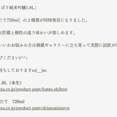
ぼり純米吟醸1.8L」
て720ml」の２種類が同時発売になりました。
mlは生貯蔵と個性の違う味わいが楽しめます。
いいかお悩みの方は酒蔵ギャラリーに立ち寄って実際に試飲が
ください(^^♪
ちしておりますm(__)m
.8L（本生）
u.co.jp/product-page/hatsu-shibori
て　720ml
u.co.jp/product-page/shinmaisinsyu