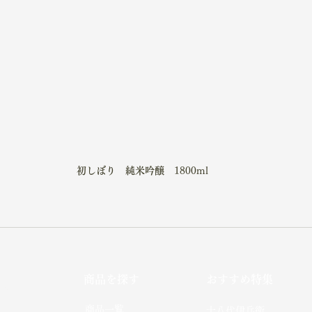
初しぼり　純米吟醸　
1800ml
商品を探す
おすすめ特集
社
​商品一覧
十八代伊兵衛