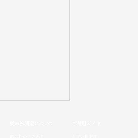
奥の松酒造について
ご利用ガイド
​奥の松のこだわり​
お買い物方法