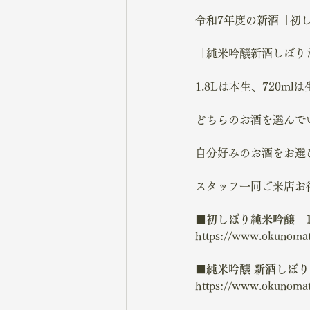
令和7年度の新酒「初し
「純米吟醸新酒しぼりた
1.8Lは本生、720
どちらのお酒を選んで
自分好みのお酒をお選び
スタッフ一同ご来店お待
■
初しぼり純米吟醸　1
https://www.okunomats
■
純米吟醸 新酒しぼりた
https://www.okunomats