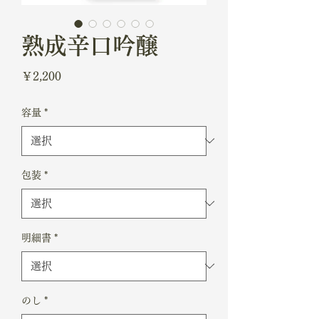
熟成辛口吟醸
価
￥2,200
格
容量
*
包装
*
明細書
*
のし
*