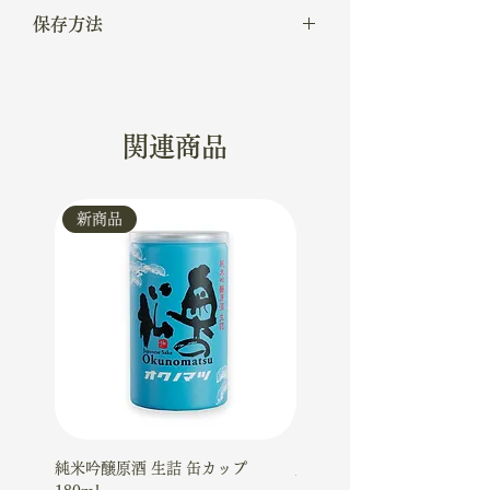
常温◎、冷や◯、ぬる燗◯
保存方法
常温
関連商品
新商品
新商品
純米吟醸原酒 生詰 缶カップ
大吟醸ケーキギフトセット