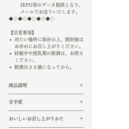
JEPG等のデータ提供となり、
メールでお送りいたします。
◆◇◆◇◆◇◆◇◆◇
【注意事項】
冷たい場所に保存の上、開封後は
お早めにお召し上がりください。
妊娠中や授乳期の飲酒は、お控え
ください。
飲酒は２０歳になってから。
商品説明
アルコール度数/17、精米歩合/60%、日
甘辛度
本酒度/+5
辛口
おいしいお召し上がりかた