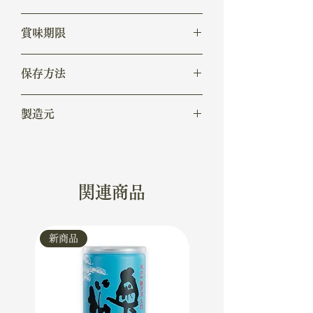
妊娠、授乳中の方、運転される方、お子
鶏卵(国産)、砂糖、小麦粉、清酒、焼
様はお控えください。
賞味期限
酎、マーガリン、ショートニング、水あ
め/乳化剤、膨張剤、香料、(一部に小
箱の裏面に記載
麦、卵、乳成分・大豆を含む)
保存方法
開封後はお早めにお召し上がりくださ
い。
常温
製造元
株式会社アビニヨンW.C.F
関連商品
新商品
新商品