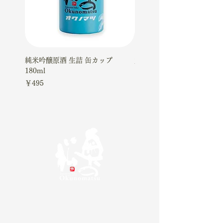
純米吟醸原酒 生詰 缶カップ
大吟醸ケーキギフトセット
180ml
価格
￥4,510
価格
￥495
奥の松酒造株式会社
20歳未満の方の飲酒は法律で禁じられています。