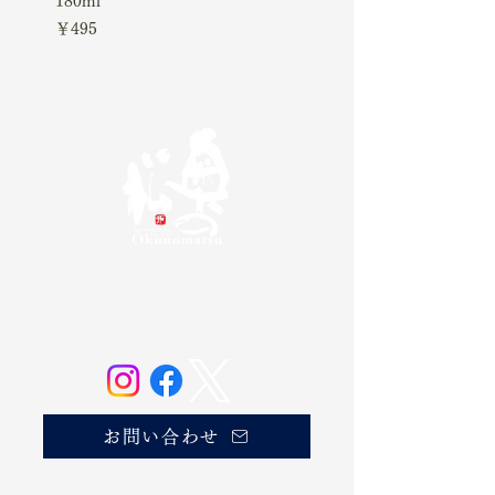
180ml
価格
￥4,510
価格
￥495
奥の松酒造株式会社
20歳未満の方の飲酒は法律で禁じられています。
お酒は20歳になってから。
お問い合わせ