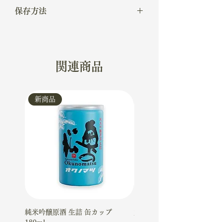
ストレート◎ 水割り◯ ソーダ割り◎
保存方法
常温
関連商品
新商品
新商品
純米吟醸原酒 生詰 缶カップ
大吟醸ケーキギフトセット