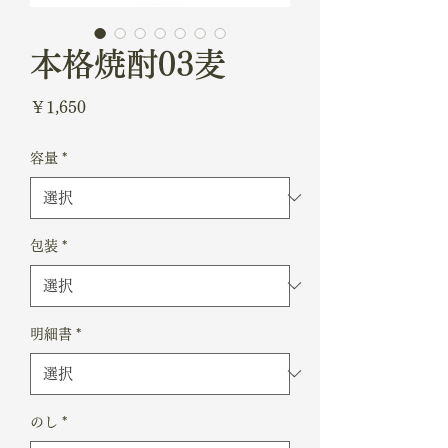
本格焼酎03麦
価
￥1,650
格
容量
*
包装
*
明細書
*
のし
*