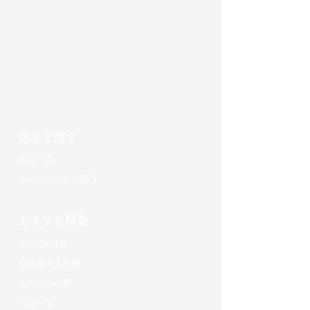
商品を探す
​商品一覧
カテゴリーから探す
おすすめ特集
十八代伊兵衛
特撰純米大吟醸
あだたら吟醸
​ハニール