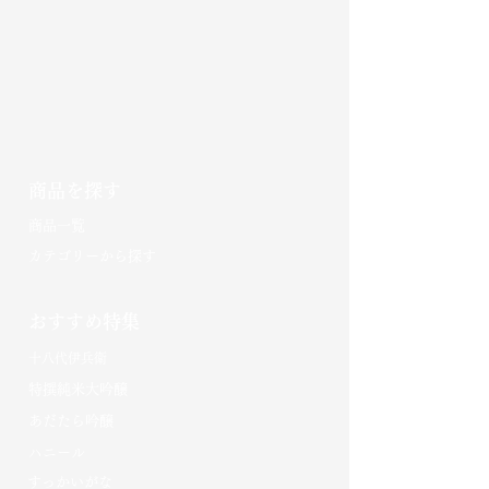
商品を探す
​商品一覧
カテゴリーから探す
おすすめ特集
十八代伊兵衛
特撰純米大吟醸
あだたら吟醸
​ハニール
​すっかいがな​