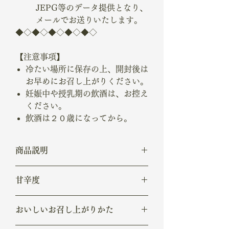
JEPG等のデータ提供となり、
メールでお送りいたします。
◆◇◆◇◆◇◆◇◆◇
【注意事項】
冷たい場所に保存の上、開封後は
お早めにお召し上がりください。
妊娠中や授乳期の飲酒は、お控え
ください。
飲酒は２０歳になってから。
商品説明
アルコール度数/16、精米歩合/60%、日
甘辛度
本酒度/-13
甘口
おいしいお召し上がりかた