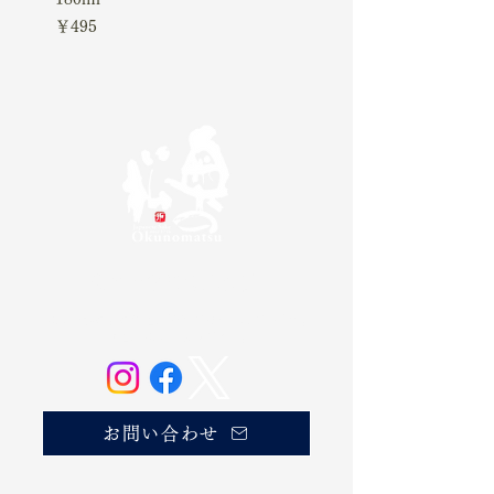
価格
￥4,510
価格
￥495
奥の松酒造株式会社
20歳未満の方の飲酒は法律で禁じられています。
お酒は20歳になってから。
お問い合わせ