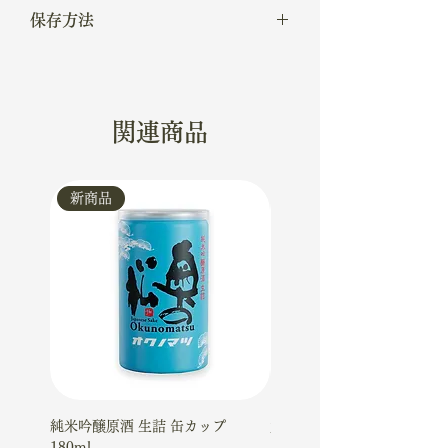
冷や◎、常温◯
保存方法
常温
関連商品
新商品
新商品
純米吟醸原酒 生詰 缶カップ
大吟醸ケーキギフトセット
180ml