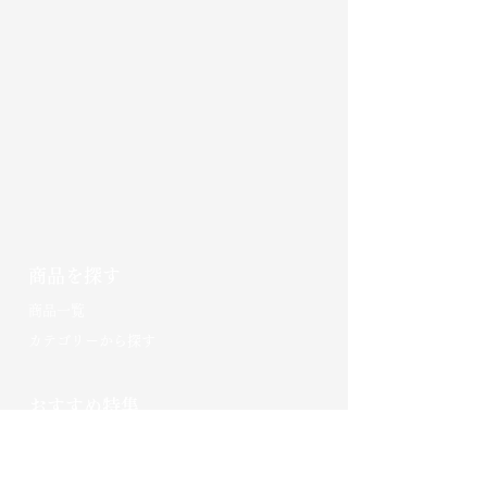
商品を探す
​商品一覧
カテゴリーから探す
おすすめ特集
十八代伊兵衛
特撰純米大吟醸