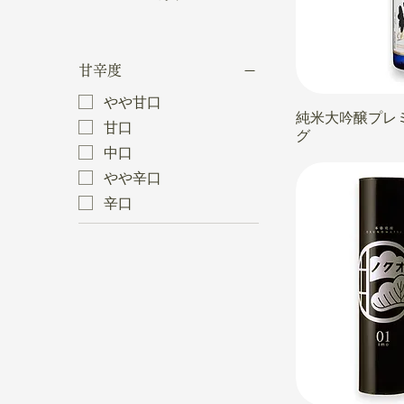
甘辛度
やや甘口
純米大吟醸プレ
甘口
グ
中口
やや辛口
辛口