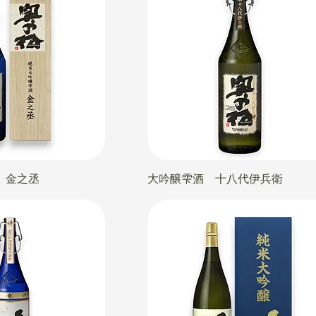
 金之丞
大吟醸雫酒 十八代伊兵衛