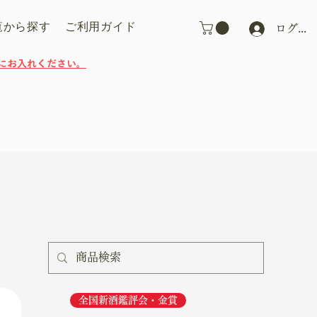
覧から探す
ご利用ガイド
ログイ
にお入れください。
並び替え：
価格の高い順
全国新酒鑑評会・金賞