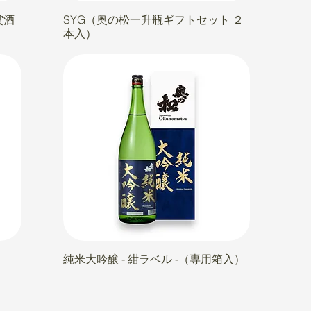
賞酒
SYG（奥の松一升瓶ギフトセット ２
本入）
純米大吟醸 - 紺ラベル -（専用箱入）