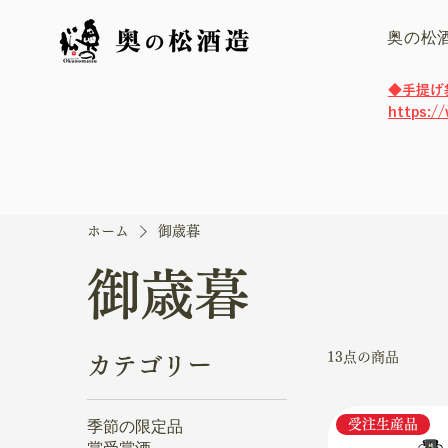
奥の松
​◆手提
https:/
ホーム
御歳暮
御歳暮
13点の商品
カテゴリー
季節の限定品
受注生産品