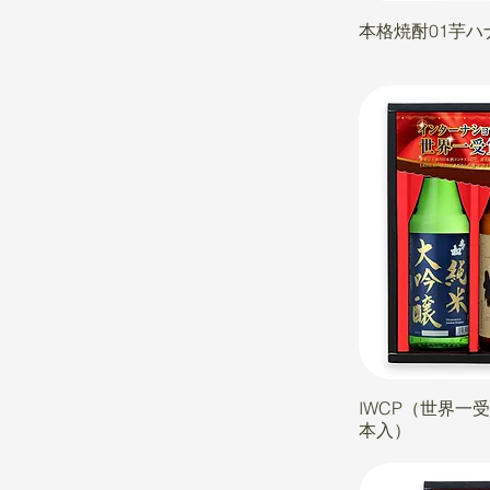
本格焼酎01芋ハ
IWCP（世界一
本入）