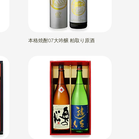
本格焼酎07大吟醸 粕取り原酒