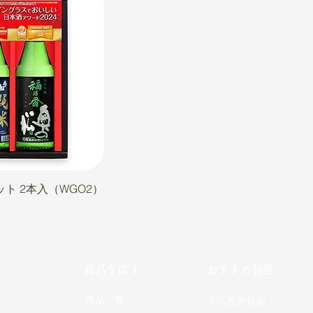
ト 2本入（WGO2）
商品を探す
おすすめ特集
社
​商品一覧
十八代伊兵衛