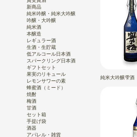
賞受賞酒
新商品
純米吟醸・純米大吟醸
吟醸・大吟醸
純米酒
本醸造
レギュラー酒
生酒・生貯蔵
低アルコール日本酒
スパークリング日本酒
ギフトセット
果実のリキュール
純米大吟醸雫酒
レモンサワーの素
蜂蜜酒（ミード）
焼酎
梅酒
甘酒
セット箱
手提げ袋
酒器
アパレル・雑貨