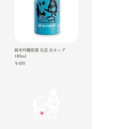
純米吟醸原酒 生詰 缶カップ
大吟醸ケーキギフトセット
180ml
価格
￥4,510
価格
￥495