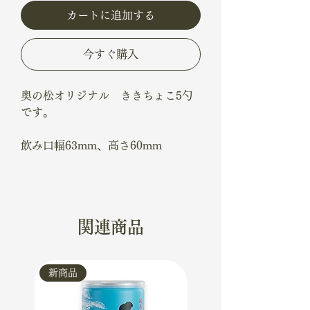
カートに追加する
今すぐ購入
奥の松オリジナル ききちょこ5勺
です。
飲み口幅63mm、高さ60mm
関連商品
新商品
新商品