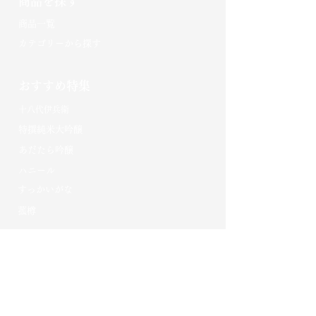
商品を探す
​商品一覧
カテゴリーから探す
おすすめ特集
十八代伊兵衛
特撰純米大吟醸
あだたら吟醸
​ハニール
​すっかいがな​
菰樽
奥の松酒造について
​奥の松のこだわり​
​奥の松の歴史