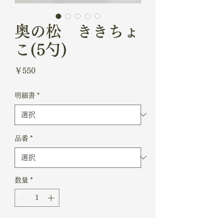
奥の松 ききちょ
こ(5勺)
価
￥550
格
明細書
*
品番
*
数量
*